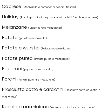
Caprese
(Mozzarella e pomodorini pachini freschi)
Holiday
(Rucola,parmiggiano,pomodorini pachini freschi e maionese)
Melanzane
(Melanzane e mozzarella)
Patate
(patate e mozzarella)
Patate e wurstel
(Patate, mozzarella, wurt
Patate purea
(Patate purea e mozzarelle)
Peperoni
(peperoni e mozzarella)
Porcini
(Funghi porcini e mozzarella)
Prosciutto cotto e carciofini
(Prosciutto cotto, carciofini e
mozzarella)
Rucola e parmigiano
(rucola, parmiggiano e mozzarella)