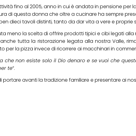
attività fino al 2005, anno in cui è andata in pensione per l
ra di questa donna che oltre a cucinare ha sempre preso 
en dieci tavoli distinti, tanto da dar vita a vere e proprie sf
no la scelta di offrire prodotti tipici e cibi legati alla 
anche tutta la ristorazione legata alla nostra Valle, 
 per la pizza invece di ricorrere ai macchinari in commer
da che non esiste solo il Dio denaro e se vuoi che ques
per te
”.
ortare avanti la tradizione familiare e presentare ai nostri